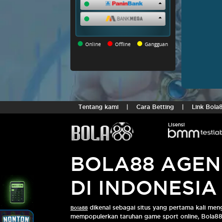
Online
Offline
Gangguan
Tentang kami
|
Cara Betting
|
Link Bola
Lisensi
BOLA88 AGEN
DI INDONESIA
dikenal sebagai situs yang pertama kali men
Bola88
mempopulerkan taruhan game sport online, Bola88