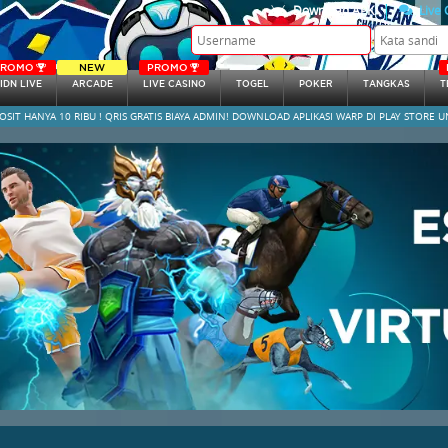
|
Download APK
Live 
PROMO
NEW
PROMO
IDN LIVE
ARCADE
LIVE CASINO
TOGEL
POKER
TANGKAS
T
YA 10 RIBU ! QRIS GRATIS BIAYA ADMIN! DOWNLOAD APLIKASI WARP DI PLAY STORE UNTUK ANTI 