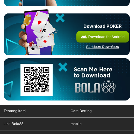
Download POKER
Download for Android
Panduan Download
Tentang kami
Cara Betting
Link Bola88
mobile