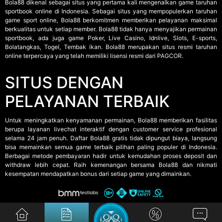
Bola88
dikenal sebagai situs yang pertama kali mengenalkan game taruhan
sportbook online di Indonesia. Sebagai situs yang mempopulerkan taruhan
game sport online, Bola88 berkomitmen memberikan pelayanan maksimal
berkualitas untuk setiap member. Bola88 tidak hanya menyajikan permainan
sportbook, ada juga game Poker, Live Casino, Idnlive, Slots, E-sports,
Bolatangkas, Togel, Tembak ikan. Bola88 merupakan situs resmi taruhan
online terpercaya yang telah memiliki lisensi resmi dari PAGCOR.
SITUS DENGAN
PELAYANAN TERBAIK
Untuk meningkatkan kenyamanan permainan, Bola88 memberikan fasilitas
berupa layanan livechat interaktif dengan customer service profesional
selama 24 jam penuh. Daftar Bola88 gratis tidak dipungut biaya, langsung
bisa memainkan semua game terbaik pilihan paling populer di Indonesia.
Berbagai metode pembayaran hadir untuk kemudahan proses deposit dan
withdraw lebih cepat. Raih kemenangan bersama Bola88 dan nikmati
kesempatan mendapatkan bonus dari setiap game yang dimainkan.
Copyright © Bola88. Hak cipta dilindungi