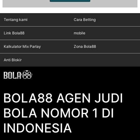
Tentang kami
Cara Betting
Link Bola88
mobile
Kalkulator Mix Parlay
Zona Bola88
Anti Blokir
BOLA88 AGEN JUDI
BOLA NOMOR 1 DI
INDONESIA