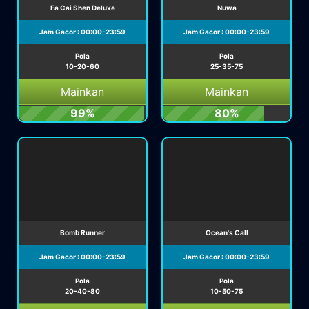
Fa Cai Shen Deluxe
Nuwa
Jam Gacor : 00:00-23:59
Jam Gacor : 00:00-23:59
Pola
Pola
10-20-60
25-35-75
Mainkan
Mainkan
99%
80%
Bomb Runner
Ocean's Call
Jam Gacor : 00:00-23:59
Jam Gacor : 00:00-23:59
Pola
Pola
20-40-80
10-50-75