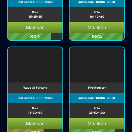
Jam Gacor : 00:00-23:59
Jam Gacor : 00:00-23:59
Pola
Pola
15-25-55
10-40-80
Mainkan
Mainkan
80%
98%
Ways Of Fortune
Fire Rooster
Jam Gacor : 00:00-23:59
Jam Gacor : 00:00-23:59
Pola
Pola
15-30-60
25-50-100
Mainkan
Mainkan