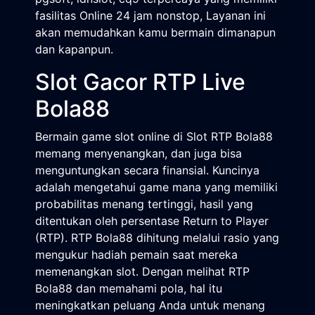
fasilitas Online 24 jam nonstop, Layanan ini
akan memudahkan kamu bermain dimanapun
dan kapanpun.
Slot Gacor RTP Live
Bola88
Bermain game slot online di Slot RTP Bola88
memang menyenangkan, dan juga bisa
menguntungkan secara finansial. Kuncinya
adalah mengetahui game mana yang memiliki
probabilitas menang tertinggi, hasil yang
ditentukan oleh persentase Return to Player
(RTP). RTP Bola88 dihitung melalui rasio yang
mengukur hadiah pemain saat mereka
memenangkan slot. Dengan melihat RTP
Bola88 dan memahami pola, hal itu
meningkatkan peluang Anda untuk menang