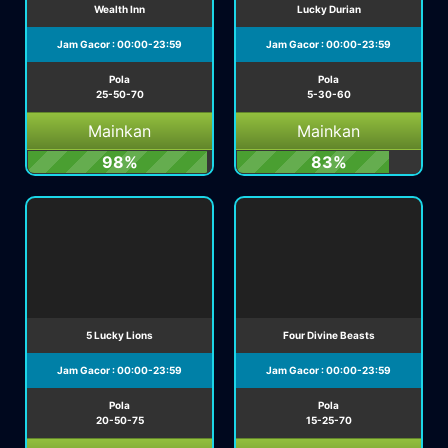
Wealth Inn
Lucky Durian
Jam Gacor : 00:00-23:59
Jam Gacor : 00:00-23:59
Pola
Pola
25-50-70
5-30-60
Mainkan
Mainkan
98%
83%
5 Lucky Lions
Four Divine Beasts
Jam Gacor : 00:00-23:59
Jam Gacor : 00:00-23:59
Pola
Pola
20-50-75
15-25-70