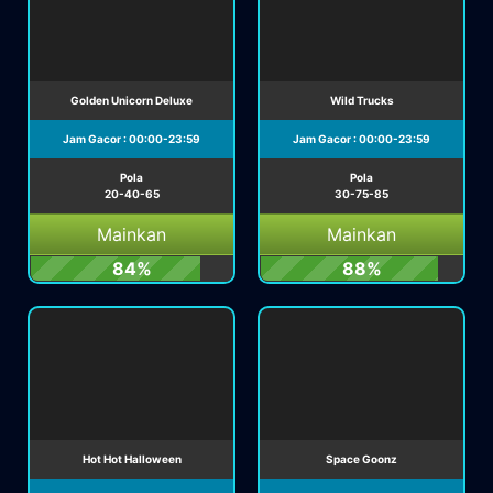
Golden Unicorn Deluxe
Wild Trucks
Jam Gacor : 00:00-23:59
Jam Gacor : 00:00-23:59
Pola
Pola
20-40-65
30-75-85
Mainkan
Mainkan
84%
88%
Hot Hot Halloween
Space Goonz