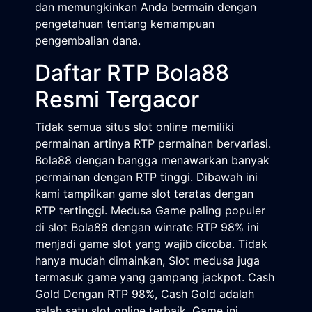
dan memungkinkan Anda bermain dengan
pengetahuan tentang kemampuan
pengembalian dana.
Daftar RTP Bola88
Resmi Tergacor
Tidak semua situs slot online memiliki
permainan artinya RTP permainan bervariasi.
Bola88 dengan bangga menawarkan banyak
permainan dengan RTP tinggi. Dibawah ini
kami tampilkan game slot teratas dengan
RTP tertinggi. Medusa Game paling populer
di slot Bola88 dengan winrate RTP 98% ini
menjadi game slot yang wajib dicoba. Tidak
hanya mudah dimainkan, Slot medusa juga
termasuk game yang gampang jackpot. Cash
Gold Dengan RTP 98%, Cash Gold adalah
salah satu slot online terbaik. Game ini