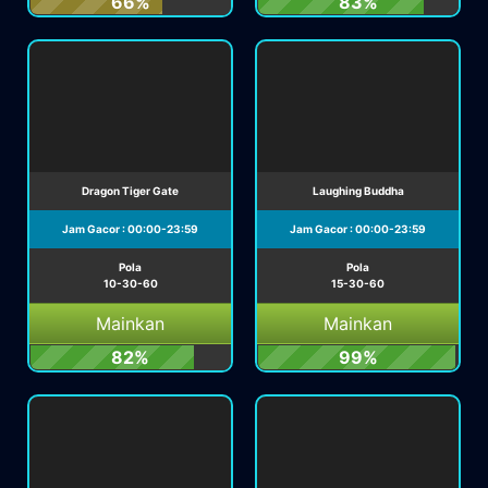
66%
83%
Dragon Tiger Gate
Laughing Buddha
Jam Gacor : 00:00-23:59
Jam Gacor : 00:00-23:59
Pola
Pola
10-30-60
15-30-60
Mainkan
Mainkan
82%
99%