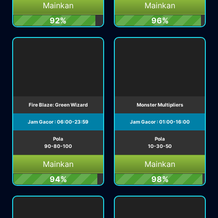
Mainkan
Mainkan
92%
96%
Fire Blaze: Green Wizard
Monster Multipliers
Jam Gacor : 06:00-23:59
Jam Gacor : 01:00-16:00
Pola
Pola
90-80-100
10-30-50
Mainkan
Mainkan
94%
98%