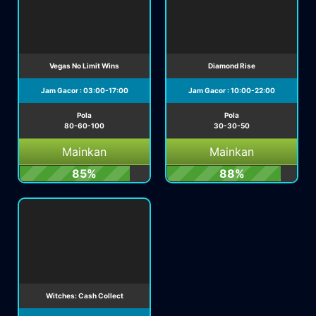
Vegas No Limit Wins
Diamond Rise
Jam Gacor : 03:00-17:00
Jam Gacor : 10:00-22:00
Pola
Pola
80-60-100
30-30-50
Mainkan
Mainkan
85%
88%
Witches: Cash Collect