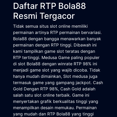
Daftar RTP Bola88
Resmi Tergacor
Tidak semua situs slot online memiliki
permainan artinya RTP permainan bervariasi.
Bola88 dengan bangga menawarkan banyak
permainan dengan RTP tinggi. Dibawah ini
kami tampilkan game slot teratas dengan
RTP tertinggi. Medusa Game paling populer
di slot Bola88 dengan winrate RTP 98% ini
menjadi game slot yang wajib dicoba. Tidak
hanya mudah dimainkan, Slot medusa juga
termasuk game yang gampang jackpot. Cash
Gold Dengan RTP 98%, Cash Gold adalah
salah satu slot online terbaik. Game ini
menyertakan grafik berkualitas tinggi yang
menampilkan desain memukau. Permainan
yang mudah dan RTP Bola88 yang tinggi