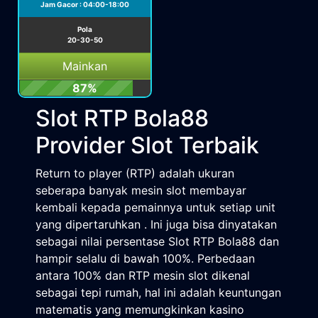
Jam Gacor : 04:00-18:00
Pola
20-30-50
Mainkan
87%
Slot RTP Bola88
Provider Slot Terbaik
Return to player (RTP) adalah ukuran
seberapa banyak mesin slot membayar
kembali kepada pemainnya untuk setiap unit
yang dipertaruhkan . Ini juga bisa dinyatakan
sebagai nilai persentase Slot RTP Bola88 dan
hampir selalu di bawah 100%. Perbedaan
antara 100% dan RTP mesin slot dikenal
sebagai tepi rumah, hal ini adalah keuntungan
matematis yang memungkinkan kasino