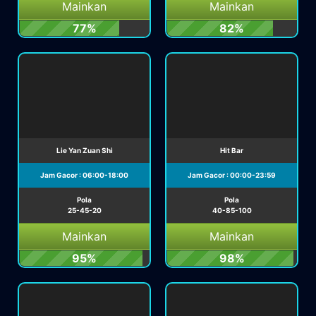
Mainkan
Mainkan
77%
82%
Lie Yan Zuan Shi
Hit Bar
Jam Gacor : 06:00-18:00
Jam Gacor : 00:00-23:59
Pola
Pola
25-45-20
40-85-100
Mainkan
Mainkan
95%
98%