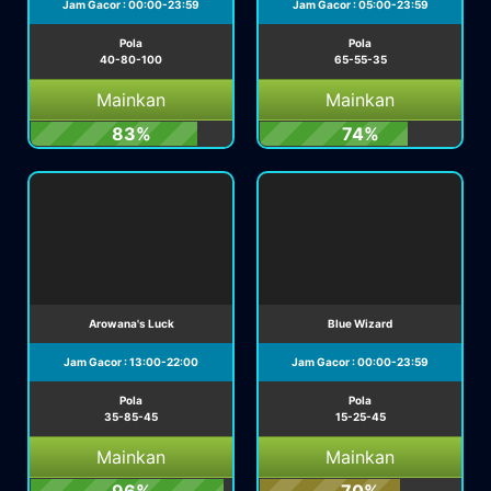
Jam Gacor : 00:00-23:59
Jam Gacor : 05:00-23:59
Pola
Pola
40-80-100
65-55-35
Mainkan
Mainkan
83%
74%
Arowana's Luck
Blue Wizard
Jam Gacor : 13:00-22:00
Jam Gacor : 00:00-23:59
Pola
Pola
35-85-45
15-25-45
Mainkan
Mainkan