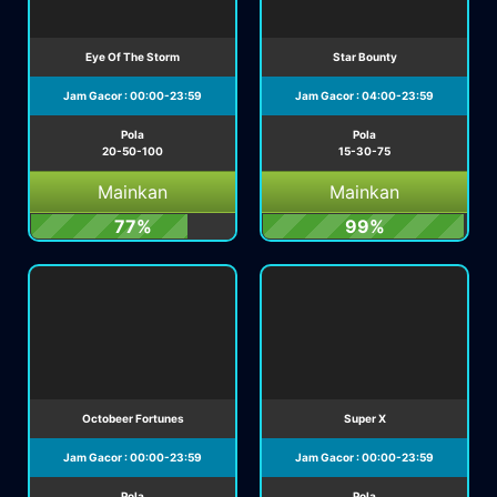
Eye Of The Storm
Star Bounty
Jam Gacor : 00:00-23:59
Jam Gacor : 04:00-23:59
Pola
Pola
20-50-100
15-30-75
Mainkan
Mainkan
77%
99%
Octobeer Fortunes
Super X
Jam Gacor : 00:00-23:59
Jam Gacor : 00:00-23:59
Pola
Pola