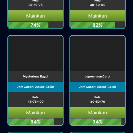
Pola
Pola
25-50-75
30-60-90
Mainkan
Mainkan
74%
82%
Mysterious Egypt
Leprechaun Carol
Jam Gacor : 00:00-23:59
Jam Gacor : 00:00-23:59
Pola
Pola
45-75-100
80-50-70
Mainkan
Mainkan
84%
94%