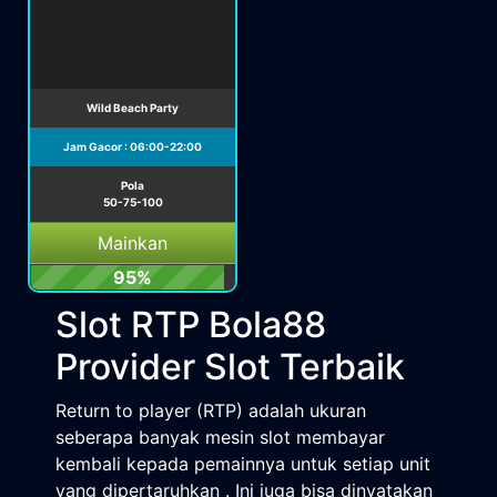
Wild Beach Party
Jam Gacor : 06:00-22:00
Pola
50-75-100
Mainkan
95%
Slot RTP Bola88
Provider Slot Terbaik
Return to player (RTP) adalah ukuran
seberapa banyak mesin slot membayar
kembali kepada pemainnya untuk setiap unit
yang dipertaruhkan . Ini juga bisa dinyatakan