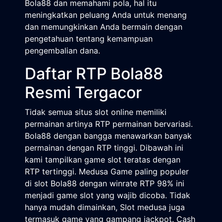
Bola88 dan memahami pola, hal itu
meningkatkan peluang Anda untuk menang
dan memungkinkan Anda bermain dengan
pengetahuan tentang kemampuan
pengembalian dana.
Daftar RTP Bola88
Resmi Tergacor
Tidak semua situs slot online memiliki
permainan artinya RTP permainan bervariasi.
Bola88 dengan bangga menawarkan banyak
permainan dengan RTP tinggi. Dibawah ini
kami tampilkan game slot teratas dengan
RTP tertinggi. Medusa Game paling populer
di slot Bola88 dengan winrate RTP 98% ini
menjadi game slot yang wajib dicoba. Tidak
hanya mudah dimainkan, Slot medusa juga
termasuk game yang gampang jackpot. Cash