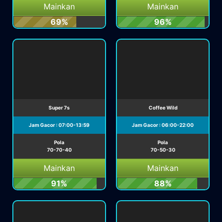
Mainkan
Mainkan
69%
96%
Super 7s
Coffee Wild
Jam Gacor : 07:00-13:59
Jam Gacor : 06:00-22:00
Pola
Pola
70-70-40
70-50-30
Mainkan
Mainkan
91%
88%