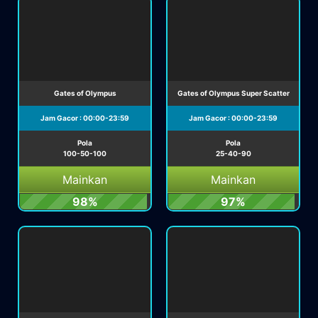
Gates of Olympus
Gates of Olympus Super Scatter
Jam Gacor : 00:00-23:59
Jam Gacor : 00:00-23:59
Pola
Pola
100-50-100
25-40-90
Mainkan
Mainkan
98%
97%