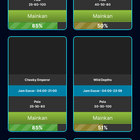
25-80-100
40-50-80
Mainkan
Mainkan
85%
50%
Cheeky Emperor
Wild Depths
Jam Gacor : 04:00-21:00
Jam Gacor : 04:00-23:59
Pola
Pola
25-50-80
30-50-100
Mainkan
Mainkan
85%
51%