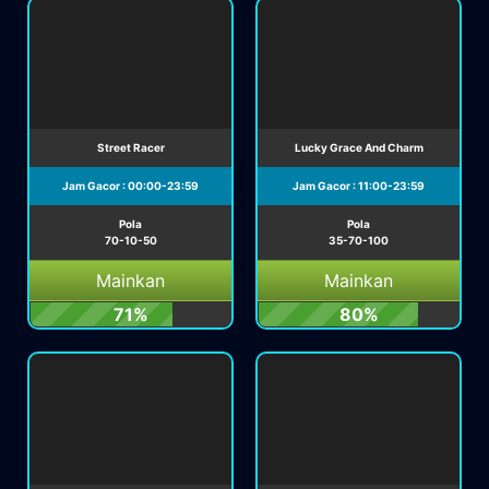
Street Racer
Lucky Grace And Charm
Jam Gacor : 00:00-23:59
Jam Gacor : 11:00-23:59
Pola
Pola
70-10-50
35-70-100
Mainkan
Mainkan
71%
80%