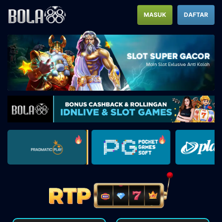
MASUK
DAFTAR