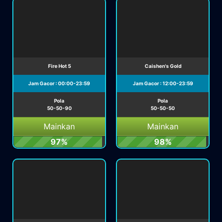
Fire Hot 5
Caishen's Gold
Jam Gacor : 00:00-23:59
Jam Gacor : 12:00-23:59
Pola
Pola
50-50-90
50-50-50
Mainkan
Mainkan
97%
98%